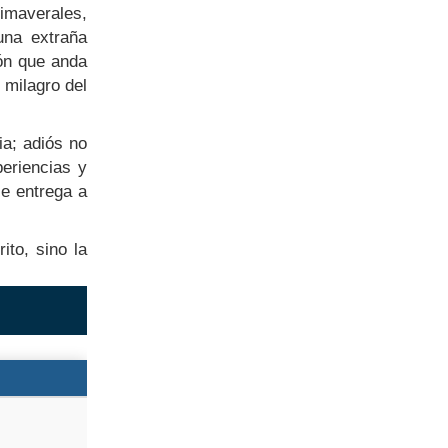
imaverales,
una extraña
zón que anda
milagro del
ia; adiós no
periencias y
se entrega a
ito, sino la